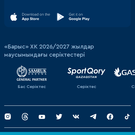
«‎Барыс»‎ ХК 2026/2027 жылдар
маусымындағы серіктестері
Бас Серіктес
Серіктес
С