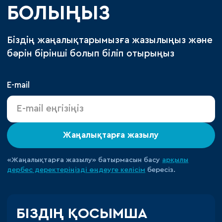
БОЛЫҢЫЗ
Біздің жаңалықтарымызға жазылыңыз және
бәрін бірінші болып біліп отырыңыз
E-mail
Жаңалықтарға жазылу
«Жаңалықтарға жазылу» батырмасын басу
арқылы
дербес деректеріңізді өңдеуге
келісім
бересіз.
БІЗДІҢ ҚОСЫМША