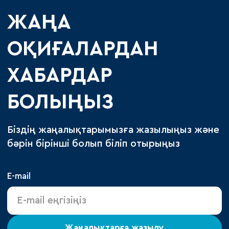
ЖАҢА
ОҚИҒАЛАРДАН
ХАБАРДАР
БОЛЫҢЫЗ
Біздің жаңалықтарымызға жазылыңыз және
бәрін бірінші болып біліп отырыңыз
E-mail
Жаңалықтарға жазылу