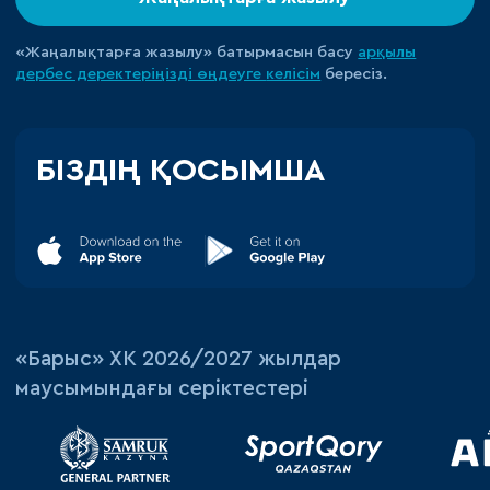
«Жаңалықтарға жазылу» батырмасын басу
арқылы
дербес деректеріңізді өңдеуге
келісім
бересіз.
БІЗДІҢ ҚОСЫМША
«‎Барыс»‎ ХК 2026/2027 жылдар
маусымындағы серіктестері