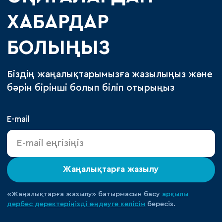
ХАБАРДАР
БОЛЫҢЫЗ
Біздің жаңалықтарымызға жазылыңыз және
бәрін бірінші болып біліп отырыңыз
E-mail
Жаңалықтарға жазылу
«Жаңалықтарға жазылу» батырмасын басу
арқылы
дербес деректеріңізді өңдеуге
келісім
бересіз.