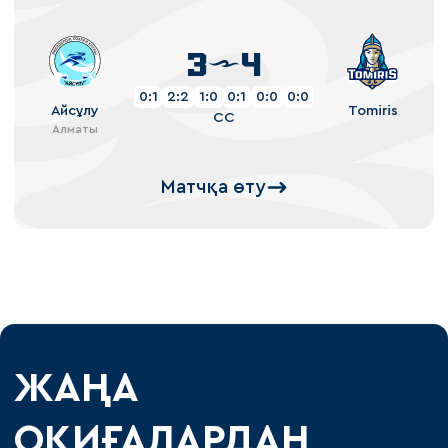
3
4
0:1
2:2
1:0
0:1
0:0
0:0
Айсұлу
Tomiris
СС
Алматы
Матчқа өту
ЖАҢА
ОҚИҒАЛАРДАН