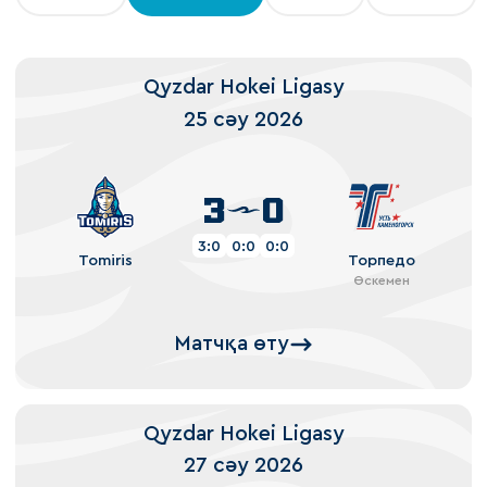
Qyzdar Hokei Ligasy
25 сәу 2026
3
0
3:0
0:0
0:0
Tomiris
Торпедо
Өскемен
Матчқа өту
Qyzdar Hokei Ligasy
27 сәу 2026