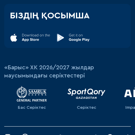
БІЗДІҢ ҚОСЫМША
«‎Барыс»‎ ХК 2026/2027 жылдар
маусымындағы серіктестері
Бас Серіктес
Серіктес
Impa