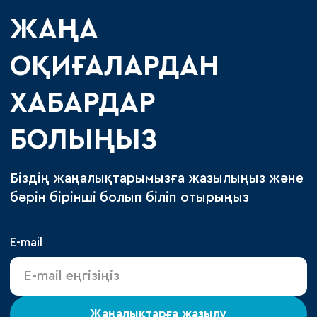
ЖАҢА
ОҚИҒАЛАРДАН
ХАБАРДАР
БОЛЫҢЫЗ
Біздің жаңалықтарымызға жазылыңыз және
бәрін бірінші болып біліп отырыңыз
E-mail
Жаңалықтарға жазылу