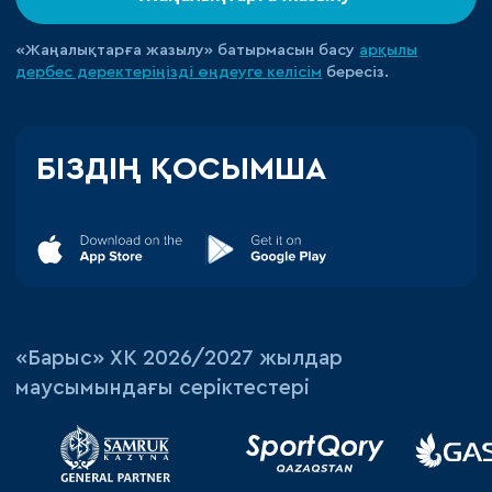
«Жаңалықтарға жазылу» батырмасын басу
арқылы
дербес деректеріңізді өңдеуге
келісім
бересіз.
БІЗДІҢ ҚОСЫМША
«‎Барыс»‎ ХК 2026/2027 жылдар
маусымындағы серіктестері