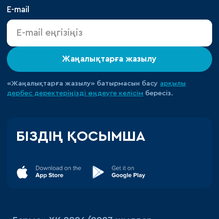
E-mail
Жаңалықтарға жазылу
«Жаңалықтарға жазылу» батырмасын басу
арқылы
дербес деректеріңізді өңдеуге
келісім
бересіз.
БІЗДІҢ ҚОСЫМША