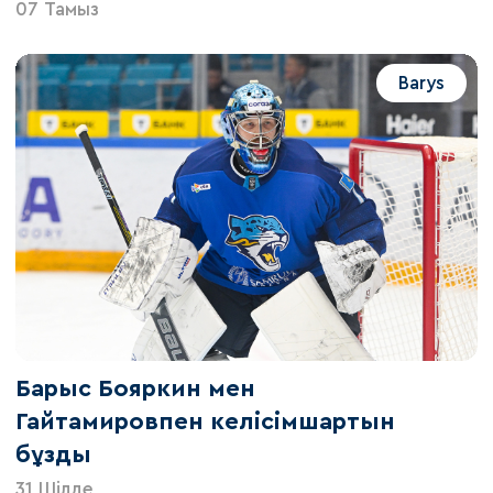
07 Тамыз
Barys
Барыс Бояркин мен
Гайтамировпен келісімшартын
бұзды
31 Шілде