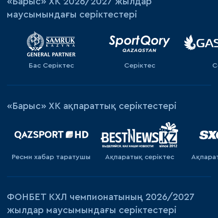
«‎Барыс»‎ ХК 2026/2027 жылдар
маусымындағы серіктестері
Бас Серіктес
Серіктес
С
«Барыс» ХК ақпараттық серіктестері
Ресми хабар таратушы
Ақпаратық серiктес
Ақпара
ФОНБЕТ КХЛ чемпионатының 2026/2027
жылдар маусымындағы серіктестері