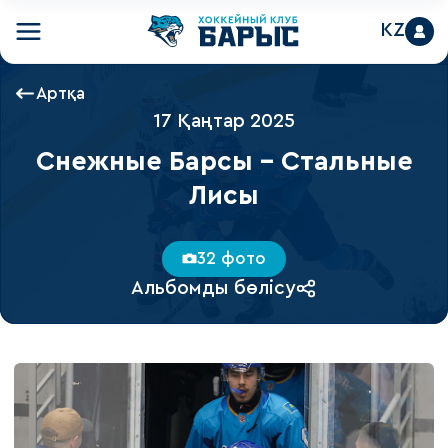
KZ
Артқа
17 Қаңтар 2025
Снежные Барсы - Стальные
Лисы
32 фото
Альбомды бөлісу