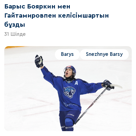
Барыс Бояркин мен
Гайтамировпен келісімшартын
бұзды
31 Шілде
Barys
Snezhnye Barsy