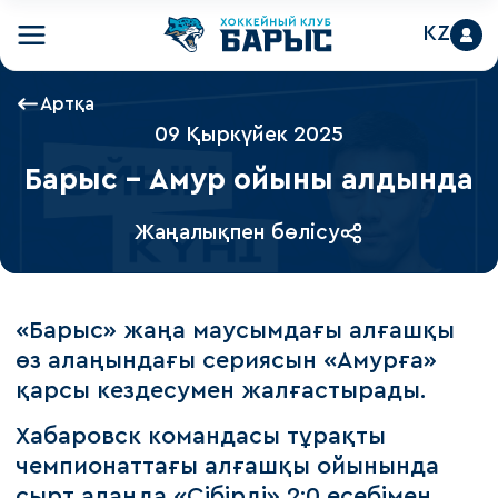
KZ
Артқа
09 Қыркүйек 2025
Барыс – Амур ойыны алдында
Жаңалықпен бөлісу
«Барыс» жаңа маусымдағы алғашқы
өз алаңындағы сериясын «Амурға»
қарсы кездесумен жалғастырады.
Хабаровск командасы тұрақты
чемпионаттағы алғашқы ойынында
сырт алаңда «Сібірді» 2:0 есебімен