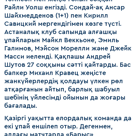
Райли Уолш енгізді. Сондай-ақ Ансар
Шайхмедденов (1+1) пен Кирилл
Савицкий мергендігімен көзге түсті.
Астаналық клуб сапында алғашқы
ұпайларын Майкл Веккьоне, Эмиль
Галимов, Мэйсон Морелли және Джейк
Масси иеленді. Қақпашы Андрей
Шутов 27 соққыны сәтті қайтарды. Бас
бапкер Михаил Кравец жеңісте
жанкүйерлердің қолдауы үлкен рөл
атқарғанын айтып, барлық шабуыл
шебінің үйлесімді ойынын да жоғары
бағалады.
Қазіргі уақытта елордалық команда да
екі ұпай еншілеп отыр. Дегенмен,
алдағы матчтарда «Барыс»