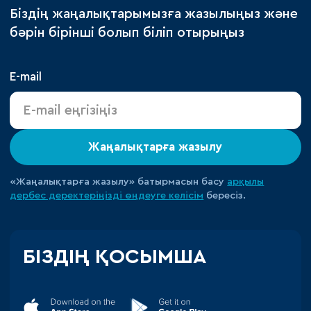
Біздің жаңалықтарымызға жазылыңыз және
бәрін бірінші болып біліп отырыңыз
E-mail
Жаңалықтарға жазылу
«Жаңалықтарға жазылу» батырмасын басу
арқылы
дербес деректеріңізді өңдеуге
келісім
бересіз.
БІЗДІҢ ҚОСЫМША