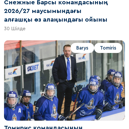
Снежные Барсы командасының
2026/27 маусымындағы
алғашқы өз алаңындағы ойыны
30 Шілде
Barys
Tomiris
Томирис командасының