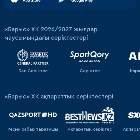
«‎Барыс»‎ ХК 2026/2027 жылдар
маусымындағы серіктестері
Бас Серіктес
Серіктес
Impa
«Барыс» ХК ақпараттық серіктестері
Ресми хабар таратушы
Ақпаратық серiктес
Ақпара