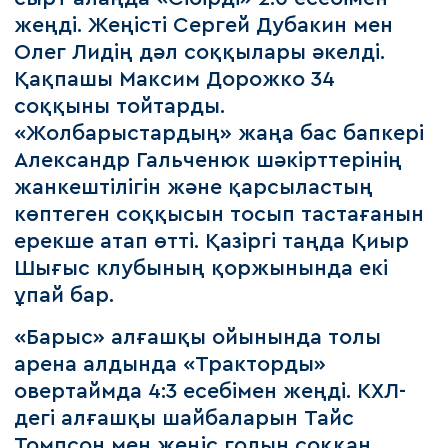
жеңді. Жеңісті Сергей Дубакин мен
Олег Лидің дәл соққылары әкелді.
Қақпашы Максим Дорожко 34
соққыны тойтарды.
«Жолбарыстардың» жаңа бас бапкері
Александр Гальченюк шәкірттерінің
жанкештілігін және қарсыластың
көптеген соққысын тосып тастағанын
ерекше атап өтті. Қазіргі таңда Қиыр
Шығыс клубының қоржынында екі
ұпай бар.
«Барыс» алғашқы ойынында толы
арена алдында «Тракторды»
овертаймда 4:3 есебімен жеңді. КХЛ-
дегі алғашқы шайбаларын Тайс
Томпсон мен жеңіс голын соққан