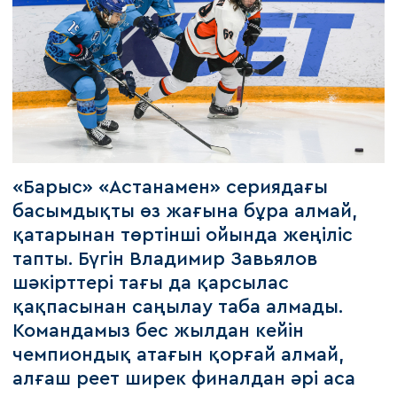
«Барыс» «Астанамен» сериядағы
басымдықты өз жағына бұра алмай,
қатарынан төртінші ойында жеңіліс
тапты. Бүгін Владимир Завьялов
шәкірттері тағы да қарсылас
қақпасынан саңылау таба алмады.
Командамыз бес жылдан кейін
чемпиондық атағын қорғай алмай,
алғаш реет ширек финалдан әрі аса