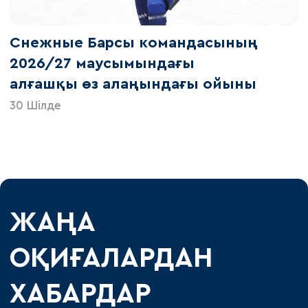
Снежные Барсы командасының
2026/27 маусымындағы
алғашқы өз алаңындағы ойыны
30 Шілде
ЖАҢА
ОҚИҒАЛАРДАН
ХАБАРДАР