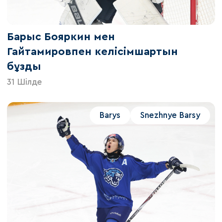
Барыс Бояркин мен
Гайтамировпен келісімшартын
бұзды
31 Шілде
Barys
Snezhnye Barsy