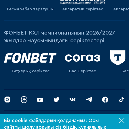
Ресми хабар таратушы
Ақпаратық серiктес
Ақпара
ФОНБЕТ КХЛ чемпионатының 2026/2027
жылдар маусымындағы серіктестері
Титулдық серіктес
Бас Серіктес
Бас
© 2026 «Барыс ХК»
Біз cookie файлдарын қолданамыз! Осы
Құпиялылық саясаты
сайтты шолу арқылы сіз біздің құпиялылық