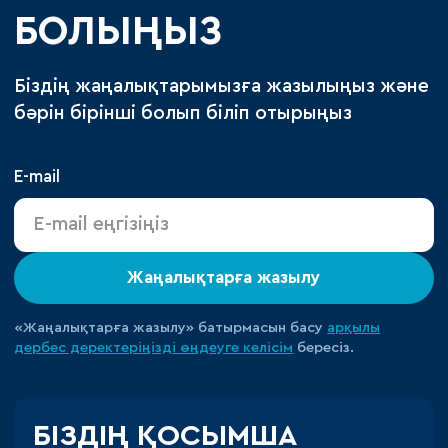
БОЛЫҢЫЗ
Біздің жаңалықтарымызға жазылыңыз және
бәрін бірінші болып біліп отырыңыз
E-mail
Жаңалықтарға жазылу
«Жаңалықтарға жазылу» батырмасын басу
арқылы
дербес деректеріңізді өңдеуге
келісім
бересіз.
БІЗДІҢ ҚОСЫМША