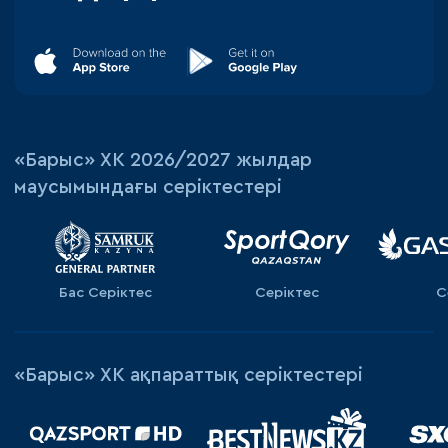
«‎Барыс»‎ ХК 2026/2027 жылдар
маусымындағы серіктестері
Бас Серіктес
Серіктес
С
«Барыс» ХК ақпараттық серіктестері