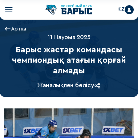
KZ
Артқа
11 Наурыз 2025
Барыс жастар командасы
чемпиондық атағын қорғай
алмады
Жаңалықпен бөлісу