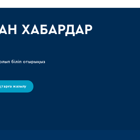
АН ХАБАРДАР
олып біліп отырыңыз
тарға жазылу