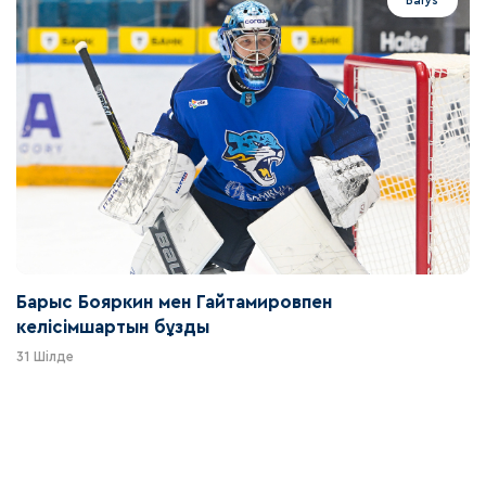
Barys
Барыс Бояркин мен Гайтамировпен
келісімшартын бұзды
31 Шілде