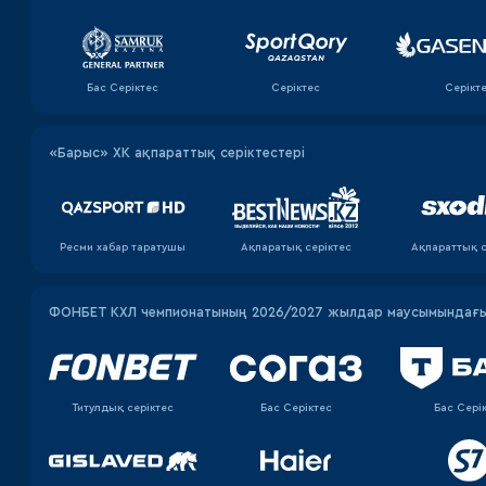
Бас Серіктес
Серіктес
Серікт
«Барыс» ХК ақпараттық серіктестері
Ресми хабар таратушы
Ақпаратық серiктес
Ақпараттық с
ФОНБЕТ КХЛ чемпионатының 2026/2027 жылдар маусымындағы 
Титулдық серіктес
Бас Серіктес
Бас Сері