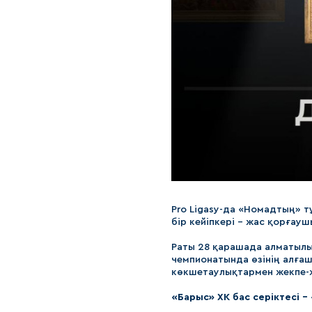
Pro Ligasy-да «Номадтың» 
бір кейіпкері - жас қорғау
Раты 28 қарашада алматылы
чемпионатында өзінің алғаш
көкшетаулықтармен жекпе-же
«Барыс» ХК бас серіктесі 