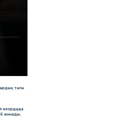
дардың тағы
ол елордада
ай жинады.