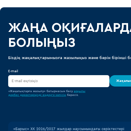
ЖАҢА ОҚИҒАЛАРД
БОЛЫҢЫЗ
Біздің жаңалықтарымызға жазылыңыз және бәрін бірінші б
E-mail
Жаңалық
«Жаңалықтарға жазылу» батырмасын басу
арқылы
дербес деректеріңізді өңдеуге
келісім
бересіз.
«‎Барыс»‎ ХК 2026/2027 жылдар маусымындағы серіктестері