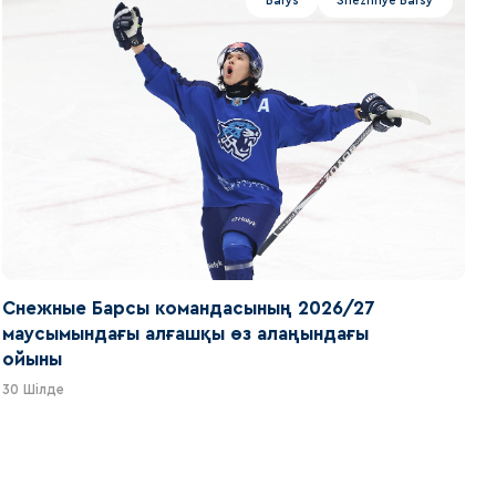
Barys
Snezhnye Barsy
Снежные Барсы командасының 2026/27
маусымындағы алғашқы өз алаңындағы
ойыны
30 Шілде