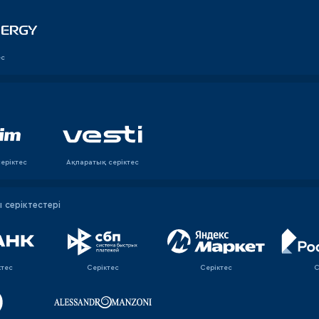
ес
еріктес
Ақпаратық серiктес
серіктестері
ктес
Серіктес
Серіктес
С