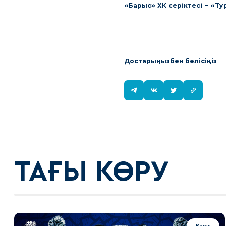
«Барыс» ХК серіктесі – «Т
Достарыңызбен бөлісіңіз
ТАҒЫ КӨРУ