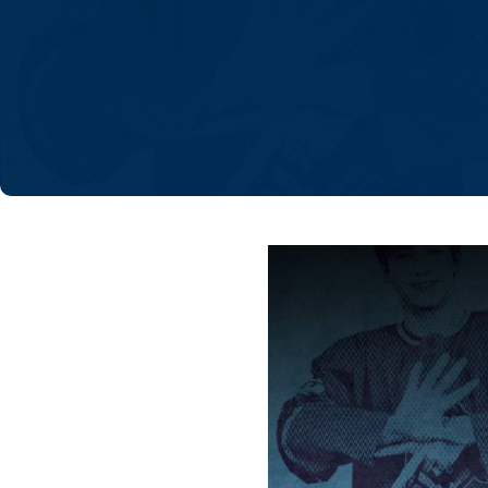
Локомотив
Северсталь
ЦСКА
Шанхайские Драконы