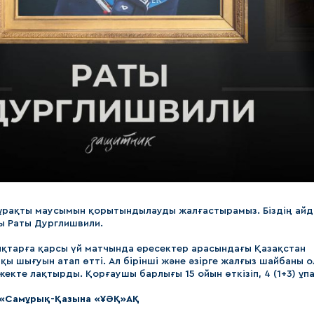
тұрақты маусымын қорытындылауды жалғастырамыз. Біздің ай
шы Раты Дурглишвили.
қтарға қарсы үй матчында ересектер арасындағы Қазақстан
қы шығуын атап өтті. Ал бірінші және әзірге жалғыз шайбаны 
кте лақтырды. Қорғаушы барлығы 15 ойын өткізіп, 4 (1+3) ұп
– «Самұрық-Қазына «ҰӘҚ»АҚ