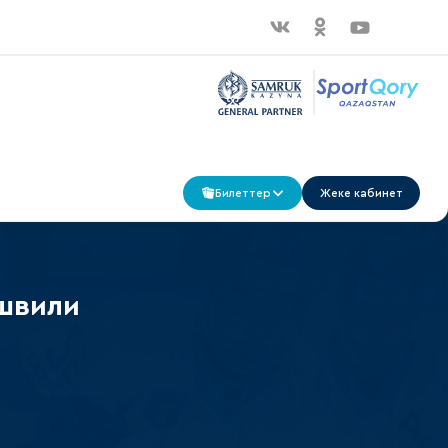
Билеттер
Жеке кабинет
швили