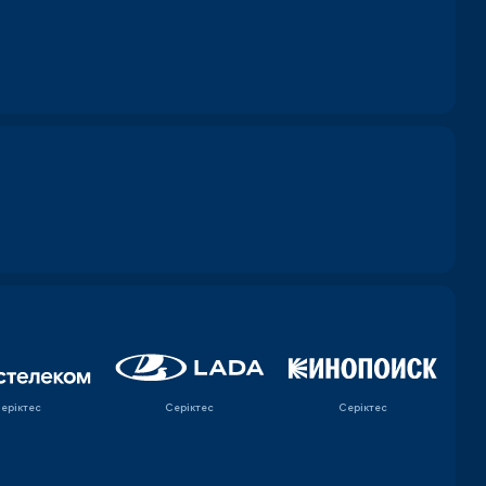
еріктес
Серіктес
Серіктес