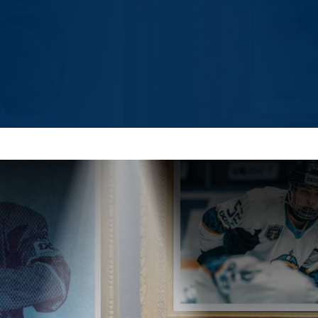
Амур
Барыс
Салават Юлаев
Сибирь