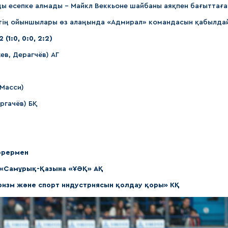
ды есепке алмады – Майкл Веккьоне шайбаны аяқпен бағыттаға
тің ойыншылары өз алаңында «Адмирал» командасын қабылда
(1:0, 0:0, 2:2)
жев, Дерагчёв) АГ
 Масси)
ергачёв) БҚ
өрермен
– «Самұрық-Қазына «ҰӘҚ» АҚ
уризм және спорт индустриясын қолдау қоры» КҚ