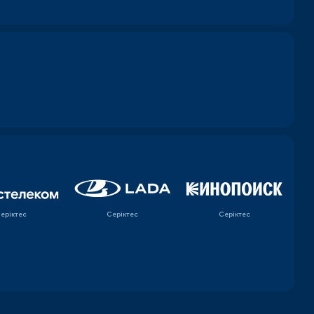
еріктес
Серіктес
Серіктес