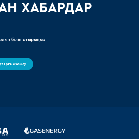
АН ХАБАРДАР
олып біліп отырыңыз
тарға жазылу