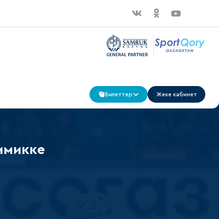
Билеттер
Жеке кабинет
имикке