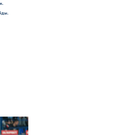
н.
йды.