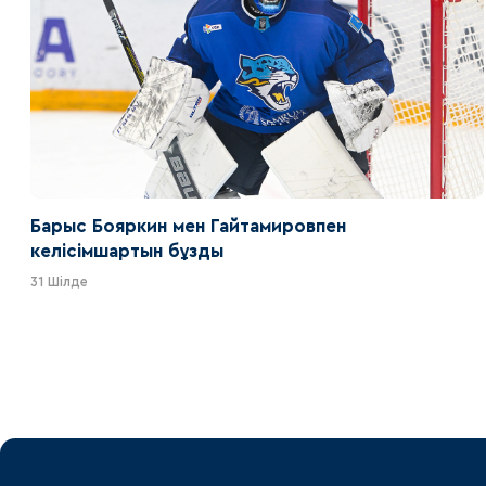
Барыс Бояркин мен Гайтамировпен
келісімшартын бұзды
31 Шілде