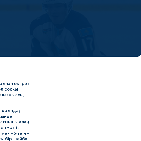
рынан екі рет
әл соққы
алғанымен,
т орындау
сында
алтыншы алаң
 түсті).
ман «6-ға 4»
ғы бір шайба