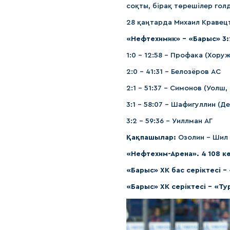
соқты, бірақ төрешілер гол
28 қаңтарда Михаил Кравец
«Нефтехимик» - «Барыс» 3:2 
1:0 – 12:58 – Профака (Хору
2:0 – 41:31 – Белозёров АС
2:1 – 51:37 – Симонов (Уолш,
3:1 – 58:07 – Шафигуллин (Д
3:2 – 59:36 – Уиллман АГ
Қақпашылар:
Озолин – Шил
«Нефтехим-Арена». 4 108 к
«Барыс» ХК бас серіктесі 
«Барыс» ХК серіктесі – «Т