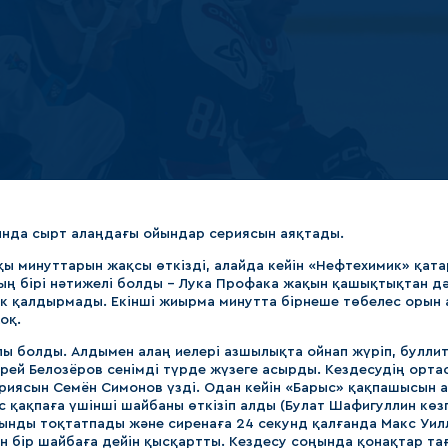
Амур
Барыс
Салават Юлаев
Сибирь
нда сырт алаңдағы ойындар сериясын аяқтады.
ы минуттарын жақсы өткізді, алайда кейін «Нефтехимик» қата
ң бірі нәтижелі болды – Лука Профака жақын қашықтықтан д
ік қалдырмады. Екінші жиырма минутта бірнеше төбелес орын 
оқ.
лы болды. Алдымен алаң иелері азшылықта ойнап жүріп, булли
рей Белозёров сенімді түрде жүзеге асырды. Кездесудің орта
риясын Семён Симонов үзді. Одан кейін «Барыс» қақпашысын 
қақпаға үшінші шайбаны өткізіп алды (Булат Шафигуллин көзге
ынды тоқтатпады және сиренаға 24 секунд қалғанда Макс Уилл
 бір шайбаға дейін қысқартты. Кездесу соңында қонақтар та