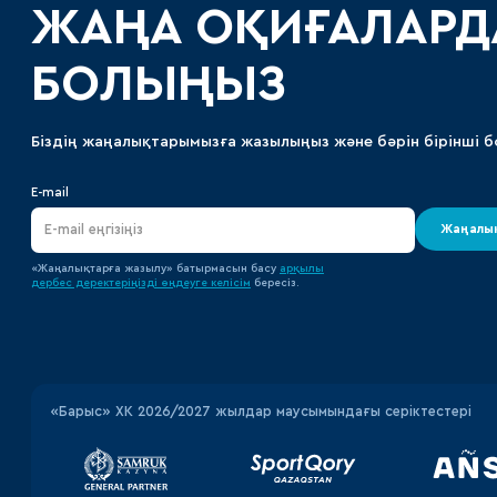
ЖАҢА ОҚИҒАЛАРД
БОЛЫҢЫЗ
Біздің жаңалықтарымызға жазылыңыз және бәрін бірінші б
E-mail
Жаңалық
«Жаңалықтарға жазылу» батырмасын басу
арқылы
дербес деректеріңізді өңдеуге
келісім
бересіз.
«‎Барыс»‎ ХК 2026/2027 жылдар маусымындағы серіктестері