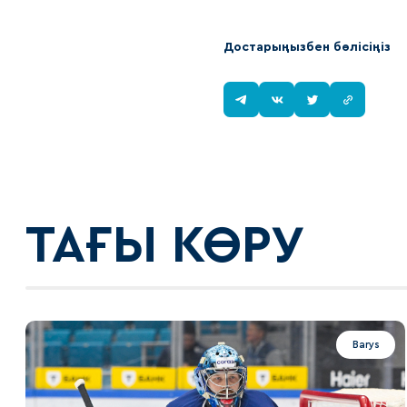
Достарыңызбен бөлісіңіз
ТАҒЫ КӨРУ
Barys