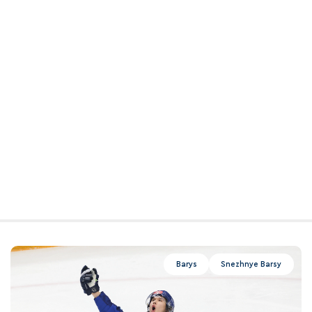
Barys
Snezhnye Barsy