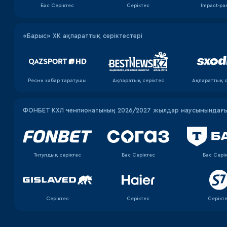
Бас Серіктес
Серіктес
Impact-pa
«Барыс» ХК ақпараттық серіктестері
Ресми хабар таратушы
Ақпаратық серiктес
Ақпараттық с
ФОНБЕТ КХЛ чемпионатының 2026/2027 жылдар маусымындағы 
Титулдық серіктес
Бас Серіктес
Бас Сері
Серіктес
Серіктес
Серікт