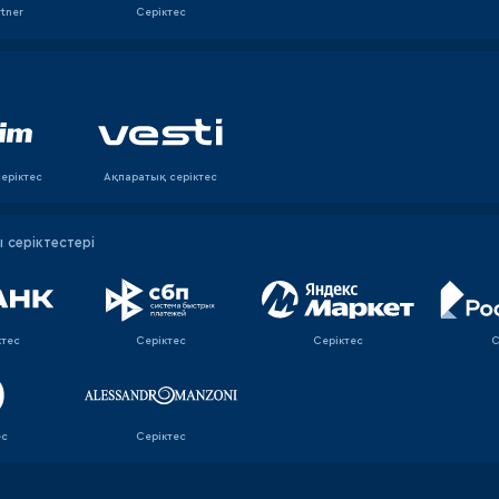
rtner
Серіктес
еріктес
Ақпаратық серiктес
серіктестері
ктес
Серіктес
Серіктес
С
ес
Серіктес