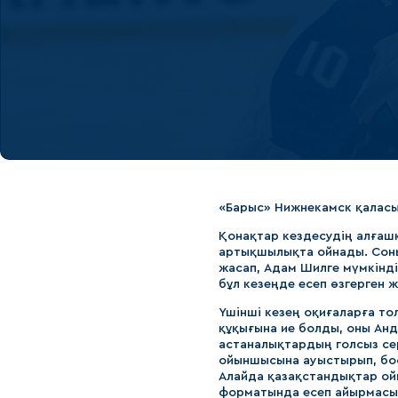
Локомотив
Северсталь
ЦСКА
Шанхайские Драконы
«Барыс» Нижнекамск қаласы
Қонақтар кездесудің алғашқ
артықшылықта ойнады. Соны
жасап, Адам Шилге мүмкінд
бұл кезеңде есеп өзгерген ж
Үшінші кезең оқиғаларға то
құқығына ие болды, оны Анд
астаналықтардың голсыз се
ойыншысына ауыстырып, бос 
Алайда қазақстандықтар ой
форматында есеп айырмасын