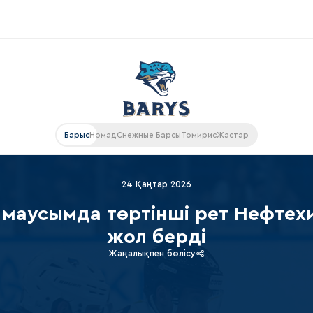
Конференция «Восток»
Дивизион Харламова
Автомобилист
ляции
Барыс
Номад
Снежные Барсы
Томирис
Жастар
Ак Барс
Металлург Мг
рансляции
24 Қаңтар 2026
Нефтехимик
 маусымда төртінші рет Нефтех
газин
Трактор
жол берді
Дивизион Чернышева
Жаңалықпен бөлісу
Авангард
ие КХЛ
Адмирал