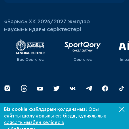
«‎Барыс»‎ ХК 2026/2027 жылдар
маусымындағы серіктестері
Бас Серіктес
Серіктес
Impa
© 2026 «Барыс ХК»
Біз cookie файлдарын қолданамыз! Осы
Құпиялылық саясаты
сайтты шолу арқылы сіз біздің құпиялылық
саясатымызбен келісесіз
Xpage-де жасалған