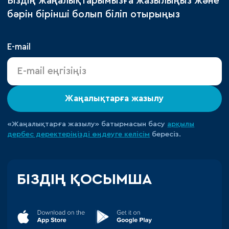
Біздің жаңалықтарымызға жазылыңыз және
бәрін бірінші болып біліп отырыңыз
E-mail
Жаңалықтарға жазылу
«Жаңалықтарға жазылу» батырмасын басу
арқылы
дербес деректеріңізді өңдеуге
келісім
бересіз.
БІЗДІҢ ҚОСЫМША