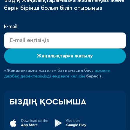
Біздің жаңалықтарымызға жазылыңыз және
бәрін бірінші болып біліп отырыңыз
E-mail
Жаңалықтарға жазылу
«Жаңалықтарға жазылу» батырмасын басу
арқылы
дербес деректеріңізді өңдеуге
келісім
бересіз.
БІЗДІҢ ҚОСЫМША