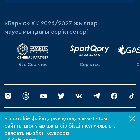
«‎Барыс»‎ ХК 2026/2027 жылдар
маусымындағы серіктестері
Бас Серіктес
Серіктес
С
© 2026 «Барыс ХК»
Біз cookie файлдарын қолданамыз! Осы
Құпиялылық саясаты
сайтты шолу арқылы сіз біздің құпиялылық
саясатымызбен келісесіз
Xpage-де жасалған