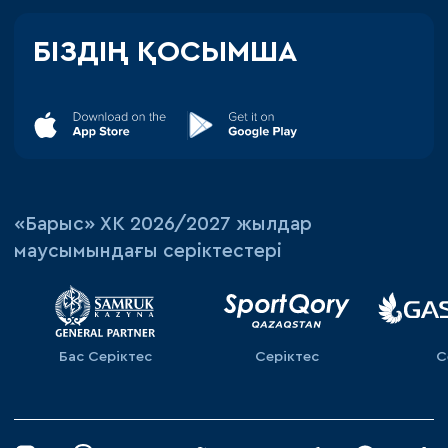
БІЗДІҢ ҚОСЫМША
«‎Барыс»‎ ХК 2026/2027 жылдар
маусымындағы серіктестері
Бас Серіктес
Серіктес
С