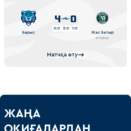
4
0
0:0
3:0
1:0
Барыс
Жас Батыр
Атырау
Матчқа өту
ЖАҢА
ОҚИҒАЛАРДАН