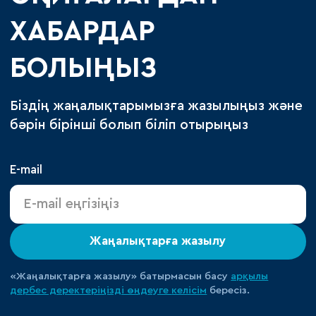
ХАБАРДАР
БОЛЫҢЫЗ
Біздің жаңалықтарымызға жазылыңыз және
бәрін бірінші болып біліп отырыңыз
E-mail
Жаңалықтарға жазылу
«Жаңалықтарға жазылу» батырмасын басу
арқылы
дербес деректеріңізді өңдеуге
келісім
бересіз.