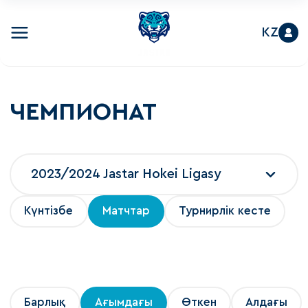
KZ
ЧЕМПИОНАТ
2023/2024 Jastar Hokei Ligasy
Күнтізбе
Матчтар
Турнирлік кесте
Барлық
Ағымдағы
Өткен
Алдағы