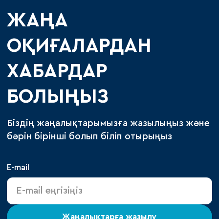
ЖАҢА
ОҚИҒАЛАРДАН
ХАБАРДАР
БОЛЫҢЫЗ
Біздің жаңалықтарымызға жазылыңыз және
бәрін бірінші болып біліп отырыңыз
E-mail
Жаңалықтарға жазылу