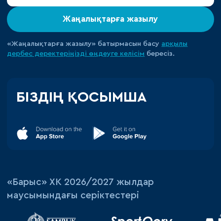
Жаңалықтарға жазылу
«Жаңалықтарға жазылу» батырмасын басу
арқылы
дербес деректеріңізді өңдеуге
келісім
бересіз.
БІЗДІҢ ҚОСЫМША
«‎Барыс»‎ ХК 2026/2027 жылдар
маусымындағы серіктестері