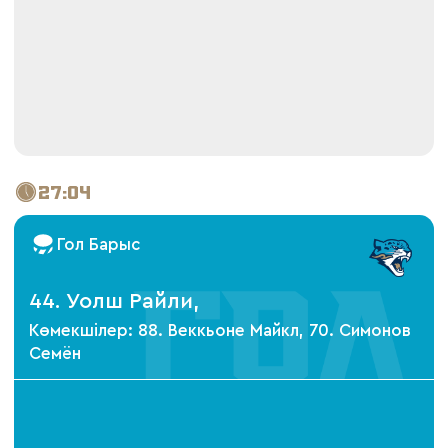
27:04
Гол Барыс
44. Уолш Райли,
Көмекшілер: 88. Веккьоне Майкл, 70. Симонов
Семён