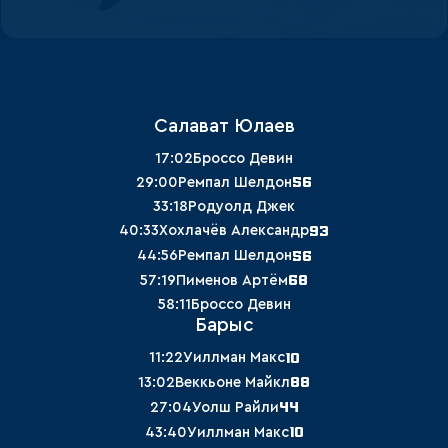
Салават Юлаев
17:02
Броссо Девин
56
29:00
Ремпал Шелдон
33:18
Родуолд Джек
93
40:33
Хохлачёв Александр
56
44:56
Ремпал Шелдон
68
57:19
Пименов Артём
58:11
Броссо Девин
Барыс
10
11:22
Уиллман Макс
88
13:02
Веккьоне Майкл
44
27:04
Уолш Райли
10
43:40
Уиллман Макс