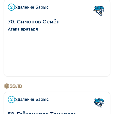
2
Удаление Барыс
70. Симонов Семён
Атака вратаря
33:10
2
Удаление Барыс