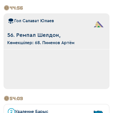
44:56
Гол Салават Юлаев
56. Ремпал Шелдон,
Көмекшілер: 68. Пименов Артём
54:09
2
Удаление Барыс