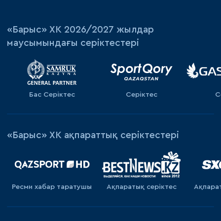
«‎Барыс»‎ ХК 2026/2027 жылдар
маусымындағы серіктестері
Бас Серіктес
Серіктес
С
«Барыс» ХК ақпараттық серіктестері
Ресми хабар таратушы
Ақпаратық серiктес
Ақпара