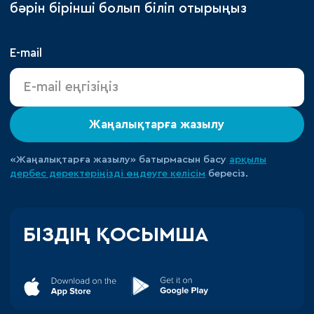
бәрін бірінші болып біліп отырыңыз
E-mail
Жаңалықтарға жазылу
«Жаңалықтарға жазылу» батырмасын басу
арқылы
дербес деректеріңізді өңдеуге
келісім
бересіз.
БІЗДІҢ ҚОСЫМША