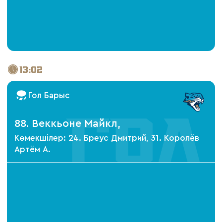
13:02
Гол Барыс
88. Веккьоне Майкл,
Көмекшілер: 24. Бреус Дмитрий, 31. Королёв
Артём А.