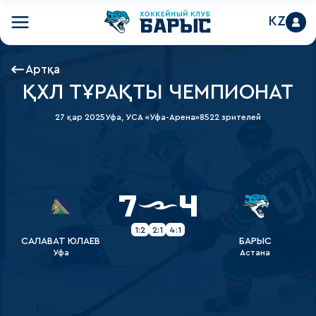
KZ
Артқа
ҚХЛ ТҰРАҚТЫ ЧЕМПИОНАТ
27 қар 2025
Уфа, УСА «Уфа-Арена»
8522 зрителей
7
4
1:2
2:1
4:1
САЛАВАТ ЮЛАЕВ
БАРЫС
Уфа
Астана