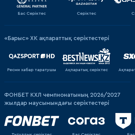
Бас Серіктес
Серіктес
С
«Барыс» ХК ақпараттық серіктестері
Ресми хабар таратушы
Ақпаратық серiктес
Ақпара
ФОНБЕТ КХЛ чемпионатының 2026/2027
жылдар маусымындағы серіктестері
Титулдық серіктес
Бас Серіктес
Бас