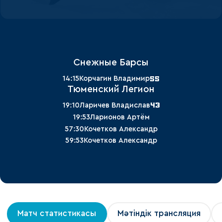
Снежные Барсы
55
14:15
Корчагин Владимир
Тюменский Легион
43
19:10
Ларичев Владислав
19:53
Ларионов Артём
57:30
Кочетков Александр
59:53
Кочетков Александр
Матч статистикасы
Мәтіндік трансляция