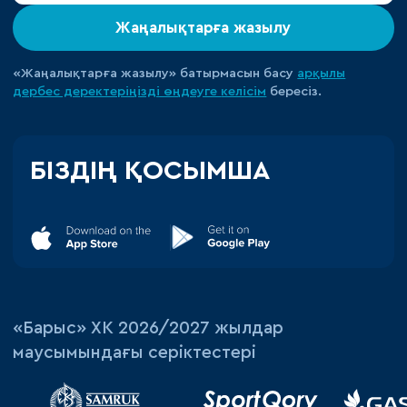
Жаңалықтарға жазылу
«Жаңалықтарға жазылу» батырмасын басу
арқылы
дербес деректеріңізді өңдеуге
келісім
бересіз.
БІЗДІҢ ҚОСЫМША
«‎Барыс»‎ ХК 2026/2027 жылдар
маусымындағы серіктестері