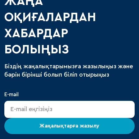
ЖАҢА
ОҚИҒАЛАРДАН
ХАБАРДАР
БОЛЫҢЫЗ
Біздің жаңалықтарымызға жазылыңыз және
бәрін бірінші болып біліп отырыңыз
E-mail
Жаңалықтарға жазылу