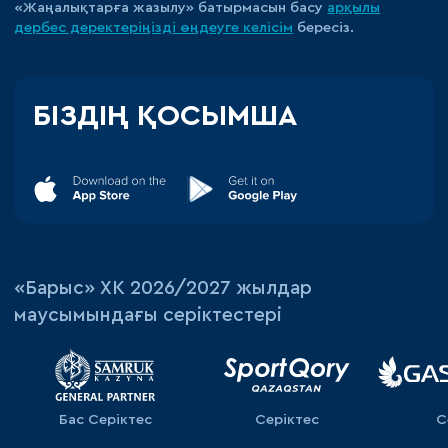
«Жаңалықтарға жазылу» батырмасын басу
арқылы
дербес деректеріңізді өңдеуге
келісім
бересіз.
БІЗДІҢ ҚОСЫМША
«‎Барыс»‎ ХК 2026/2027 жылдар
маусымындағы серіктестері
Бас Серіктес
Серіктес
С