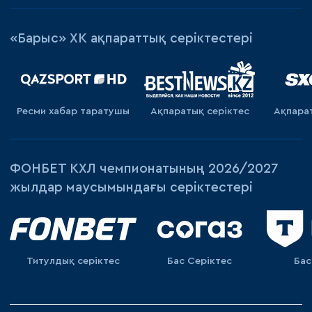
«Барыс» ХК ақпараттық серіктестері
Ресми хабар таратушы
Ақпаратық серiктес
Ақпара
ФОНБЕТ КХЛ чемпионатының 2026/2027
жылдар маусымындағы серіктестері
Титулдық серіктес
Бас Серіктес
Бас