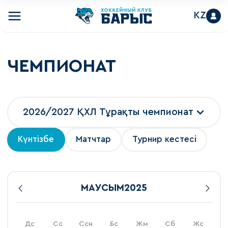
KZ
ЧЕМПИОНАТ
2026/2027 ҚХЛ Тұрақты чемпионат
Күнтізбе
Матчтар
Турнир кестесі
МАУСЫМ
2025
Дс
Сс
Ссн
Бс
Жм
Сб
Жс